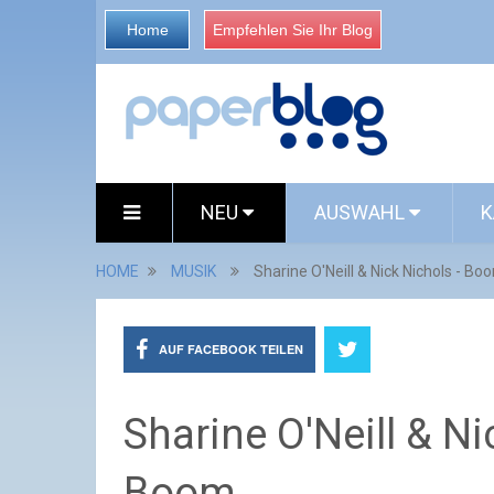
Home
Empfehlen Sie Ihr Blog
NEU
AUSWAHL
K
HOME
MUSIK
Sharine O'Neill & Nick Nichols -
AUF FACEBOOK TEILEN
Sharine O'Neill & 
Boom