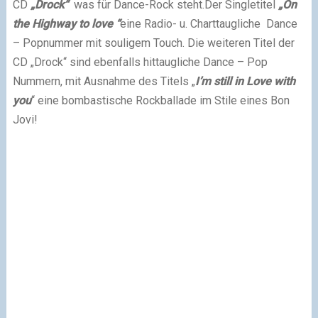
CD
„Drock“
was für Dance-Rock steht.
Der
Singlet
itel
„On
the Highway to love “
eine Radio
- u. Charttaugliche
Dance
– Popnummer
mit souligem
Touch.
Die weiteren Titel der
CD „Drock“ sind
ebenfalls
hittaugliche Dance – Pop
Nummern, mit Ausnahme des Titels „
I’m still in Love with
you
“ eine bombastische Rockballade im Stile eines Bon
Jovi!