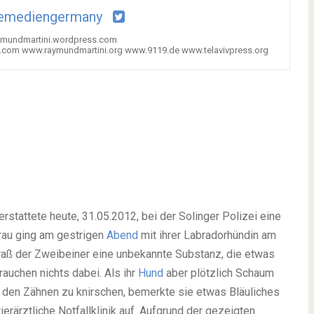
iemediengermany
raymundmartini.wordpress.com
.com www.raymundmartini.org www.9119.de www.telavivpress.org
erstattete heute, 31.05.2012, bei der Solinger Polizei eine
rau ging am gestrigen
Abend
mit ihrer Labradorhündin am
raß der Zweibeiner eine unbekannte Substanz, die etwas
rauchen nichts dabei. Als ihr
Hund
aber plötzlich Schaum
t den Zähnen zu knirschen, bemerkte sie etwas Bläuliches
rärztliche Notfallklinik auf. Aufgrund der gezeigten