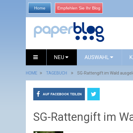
Home
Empfehlen Sie Ihr Blog
NEU
AUSWAHL
K
HOME
TAGEBUCH
SG-Rattengift im Wald ausgel
AUF FACEBOOK TEILEN
SG-Rattengift im W