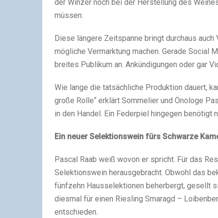
der Winzer noch bei der Herstellung des Weines
müssen.
Diese längere Zeitspanne bringt durchaus auch V
mögliche Vermarktung machen. Gerade Social Me
breites Publikum an. Ankündigungen oder gar Vi
Wie lange die tatsächliche Produktion dauert, k
große Rolle“ erklärt Sommelier und Önologe Pas
in den Handel. Ein Federpiel hingegen benötigt n
Ein neuer Selektionswein fürs Schwarze Kam
Pascal Raab weiß wovon er spricht. Für das Re
Selektionswein herausgebracht. Obwohl das bek
fünfzehn Hausselektionen beherbergt, gesellt s
diesmal für einen Riesling Smaragd – Loibenb
entschieden.