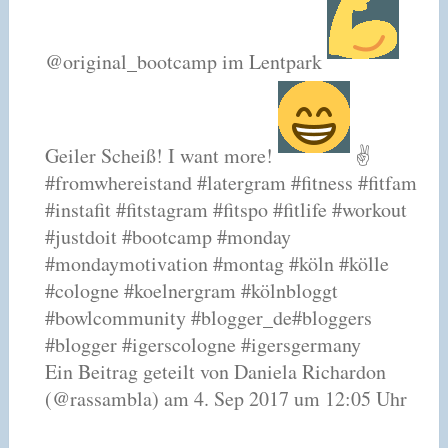
@original_bootcamp im Lentpark
Geiler Scheiß! I want more!
✌️
#fromwhereistand #latergram #fitness #fitfam
#instafit #fitstagram #fitspo #fitlife #workout
#justdoit #bootcamp #monday
#mondaymotivation #montag #köln #kölle
#cologne #koelnergram #kölnbloggt
#bowlcommunity #blogger_de#bloggers
#blogger #igerscologne #igersgermany
Ein Beitrag geteilt von Daniela Richardon
(@rassambla) am 4. Sep 2017 um 12:05 Uhr