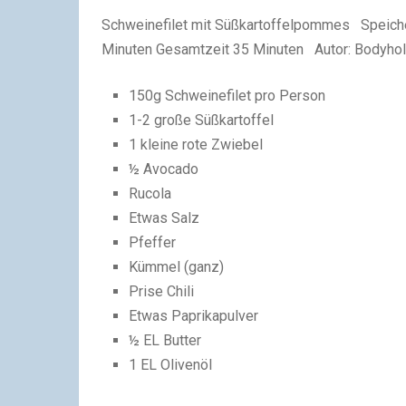
Schweinefilet mit Süßkartoffelpommes
Speich
Minuten Gesamtzeit 35 Minuten Autor:
Bodyhol
150g Schweinefilet pro Person
1-2 große Süßkartoffel
1 kleine rote Zwiebel
½ Avocado
Rucola
Etwas Salz
Pfeffer
Kümmel (ganz)
Prise Chili
Etwas Paprikapulver
½ EL Butter
1 EL Olivenöl