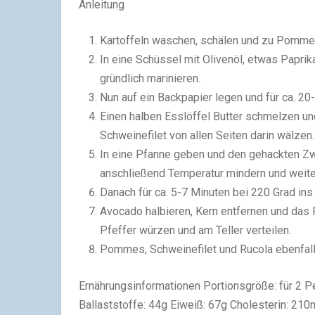
Anleitung
Kartoffeln waschen, schälen und zu Pomm
In eine Schüssel mit Olivenöl, etwas Paprik
gründlich marinieren.
Nun auf ein Backpapier legen und für ca. 2
Einen halben Esslöffel Butter schmelzen un
Schweinefilet von allen Seiten darin wälzen.
In eine Pfanne geben und den gehackten Zwie
anschließend Temperatur mindern und weiter
Danach für ca. 5-7 Minuten bei 220 Grad ins
Avocado halbieren, Kern entfernen und das F
Pfeffer würzen und am Teller verteilen.
Pommes, Schweinefilet und Rucola ebenfalls
Ernährungsinformationen Portionsgröße:
für 2 
Ballaststoffe:
44g
Eiweiß:
67g
Cholesterin:
210