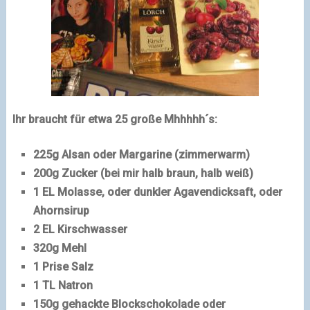
Ihr braucht für etwa 25 große Mhhhhh´s:
225g Alsan oder Margarine (zimmerwarm)
200g Zucker (bei mir halb braun, halb weiß)
1 EL Molasse, oder dunkler Agavendicksaft, oder
Ahornsirup
2 EL Kirschwasser
320g Mehl
1 Prise Salz
1 TL Natron
150g gehackte Blockschokolade oder