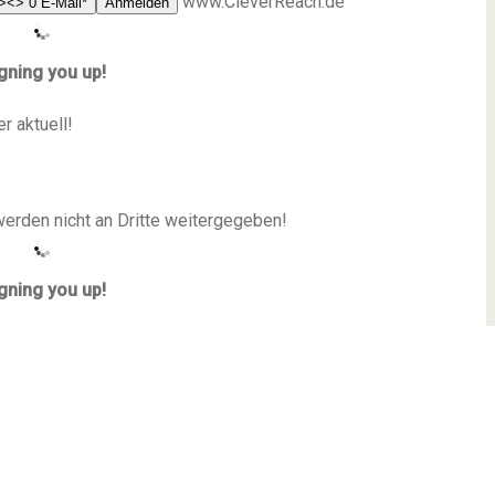
www.CleverReach.de
<><><""""><><""""><><""""><><><""""""><><><><""""><> 0 E-Mail*
Anmelden
gning you up!
 aktuell!
werden nicht an Dritte weitergegeben!
gning you up!