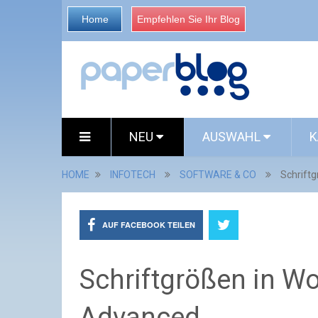
Home
Empfehlen Sie Ihr Blog
NEU
AUSWAHL
K
HOME
INFOTECH
SOFTWARE & CO
Schrift
AUF FACEBOOK TEILEN
Schriftgrößen in W
Advanced