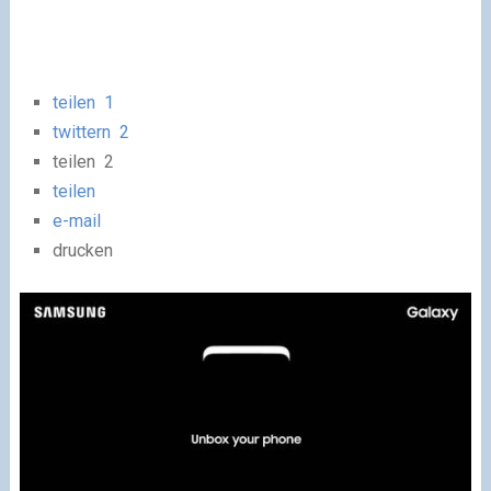
teilen
1
twittern
2
teilen
2
teilen
e-mail
drucken