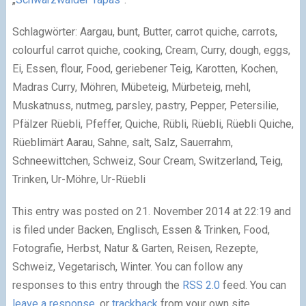
Schlagwörter: Aargau, bunt, Butter, carrot quiche, carrots,
colourful carrot quiche, cooking, Cream, Curry, dough, eggs,
Ei, Essen, flour, Food, geriebener Teig, Karotten, Kochen,
Madras Curry, Möhren, Mübeteig, Mürbeteig, mehl,
Muskatnuss, nutmeg, parsley, pastry, Pepper, Petersilie,
Pfälzer Rüebli, Pfeffer, Quiche, Rübli, Rüebli, Rüebli Quiche,
Rüeblimärt Aarau, Sahne, salt, Salz, Sauerrahm,
Schneewittchen, Schweiz, Sour Cream, Switzerland, Teig,
Trinken, Ur-Möhre, Ur-Rüebli
This entry was posted on 21. November 2014 at 22:19 and
is filed under Backen, Englisch, Essen & Trinken, Food,
Fotografie, Herbst, Natur & Garten, Reisen, Rezepte,
Schweiz, Vegetarisch, Winter. You can follow any
responses to this entry through the
RSS 2.0
feed. You can
leave a response
, or
trackback
from your own site.