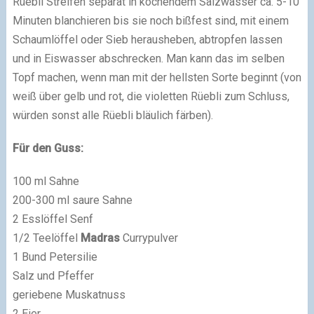
Rüebli Streifen separat in kochendem Salzwasser ca. 5-10
Minuten blanchieren bis sie noch bißfest sind, mit einem
Schaumlöffel oder Sieb herausheben, abtropfen lassen
und in Eiswasser abschrecken. Man kann das im selben
Topf machen, wenn man mit der hellsten Sorte beginnt (von
weiß über gelb und rot, die violetten Rüebli zum Schluss,
würden sonst alle Rüebli bläulich färben).
Für den Guss:
100 ml Sahne
200-300 ml saure Sahne
2 Esslöffel Senf
1/2 Teelöffel
Madras
Currypulver
1 Bund Petersilie
Salz und Pfeffer
geriebene Muskatnuss
2 Eier