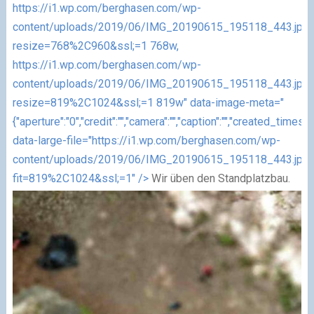
https://i1.wp.com/berghasen.com/wp-
content/uploads/2019/06/IMG_20190615_195118_443.jpg
resize=768%2C960&ssl;=1 768w,
https://i1.wp.com/berghasen.com/wp-
content/uploads/2019/06/IMG_20190615_195118_443.jpg
resize=819%2C1024&ssl;=1 819w" data-image-meta="
{"aperture":"0","credit":"","camera":"","caption":"","created_timestam
data-large-file="https://i1.wp.com/berghasen.com/wp-
content/uploads/2019/06/IMG_20190615_195118_443.jpg
fit=819%2C1024&ssl;=1" />
Wir üben den Standplatzbau.