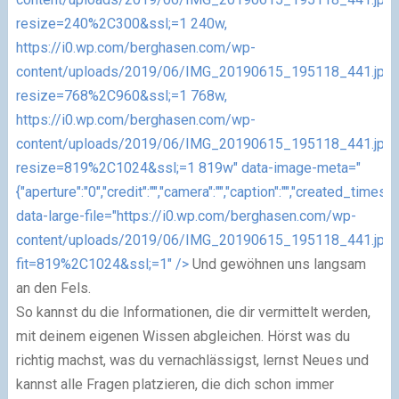
resize=240%2C300&ssl;=1 240w,
https://i0.wp.com/berghasen.com/wp-
content/uploads/2019/06/IMG_20190615_195118_441.jpg
resize=768%2C960&ssl;=1 768w,
https://i0.wp.com/berghasen.com/wp-
content/uploads/2019/06/IMG_20190615_195118_441.jpg
resize=819%2C1024&ssl;=1 819w" data-image-meta="
{"aperture":"0","credit":"","camera":"","caption":"","created_timestam
data-large-file="https://i0.wp.com/berghasen.com/wp-
content/uploads/2019/06/IMG_20190615_195118_441.jpg
fit=819%2C1024&ssl;=1" />
Und gewöhnen uns langsam
an den Fels.
So kannst du die Informationen, die dir vermittelt werden,
mit deinem eigenen Wissen abgleichen. Hörst was du
richtig machst, was du vernachlässigst, lernst Neues und
kannst alle Fragen platzieren, die dich schon immer