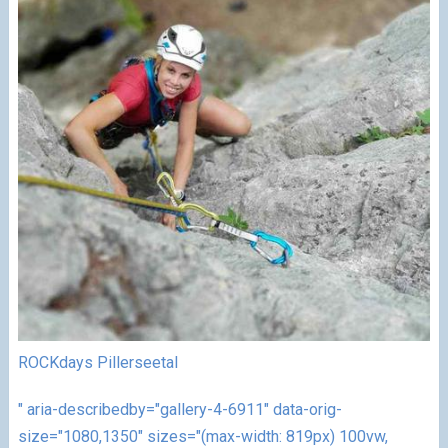
ROCKdays Pillerseetal
" aria-describedby="gallery-4-6911" data-orig-
size="1080,1350" sizes="(max-width: 819px) 100vw,