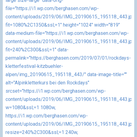
large size-large" data-orig-
file="https://i1.wp.com/berghasen.com/wp-
content/uploads/2019/06/IMG_20190615_195118_443.jpg
fit=1080%2C1350&ssl;=1" height="1024" width="819"
data-medium-file="https://i1.wp.com/berghasen.com/wp-
content/uploads/2019/06/IMG_20190615_195118_443.jpg
fit=240%2C300&ssl;=1" data-
permalink="https://berghasen.com/2019/07/01/rockdays-
kletterfestival-kitzbuehler-
alpen/img_20190615_195118_443/" data-image-title=""
alt="Alpinkletterkurs bei den Rockdays"
srcset="https://i1.wp.com/berghasen.com/wp-
content/uploads/2019/06/IMG_20190615_195118_443.jpg
w=1080&ssl;=1 1080w,
https://i1.wp.com/berghasen.com/wp-
content/uploads/2019/06/IMG_20190615_195118_443.jpg
resize=240%2C300&ssl;=1 240w,