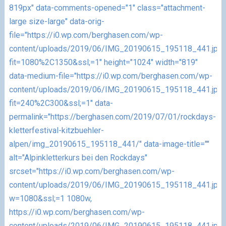
819px" data-comments-opened="1" class="attachment-
large size-large" data-orig-
file="https://i0.wp.com/berghasen.com/wp-
content/uploads/2019/06/IMG_20190615_195118_441.jpg
fit=1080%2C1350&ssl;=1" height="1024" width="819"
data-medium-file="https://i0.wp.com/berghasen.com/wp-
content/uploads/2019/06/IMG_20190615_195118_441.jpg
fit=240%2C300&ssl;=1" data-
permalink="https://berghasen.com/2019/07/01/rockdays-
kletterfestival-kitzbuehler-
alpen/img_20190615_195118_441/" data-image-title=""
alt="Alpinkletterkurs bei den Rockdays"
srcset="https://i0.wp.com/berghasen.com/wp-
content/uploads/2019/06/IMG_20190615_195118_441.jpg
w=1080&ssl;=1 1080w,
https://i0.wp.com/berghasen.com/wp-
content/uploads/2019/06/IMG_20190615_195118_441.jpg