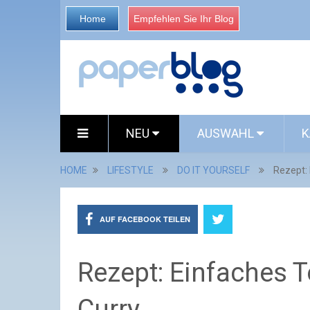
Home
Empfehlen Sie Ihr Blog
NEU
AUSWAHL
K
HOME
LIFESTYLE
DO IT YOURSELF
Rezept:
AUF FACEBOOK TEILEN
Rezept: Einfaches
Curry