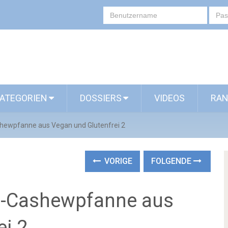
ATEGORIEN
DOSSIERS
VIDEOS
RAN
hewpfanne aus Vegan und Glutenfrei 2
VORIGE
FOLGENDE
l-Cashewpfanne aus
ei 2