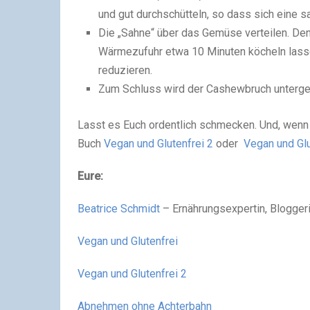
und gut durchschütteln, so dass sich eine s
Die „Sahne“ über das Gemüse verteilen. Den
Wärmezufuhr etwa 10 Minuten köcheln lasse
reduzieren.
Zum Schluss wird der Cashewbruch untergem
Lasst es Euch ordentlich schmecken. Und, wenn
Buch
Vegan und Glutenfrei 2
oder
Vegan und Glu
Eure:
Beatrice Schmidt
–
Ernährungsexpertin, Blogger
Vegan und Glutenfrei
Vegan und Glutenfrei 2
Abnehmen ohne Achterbahn