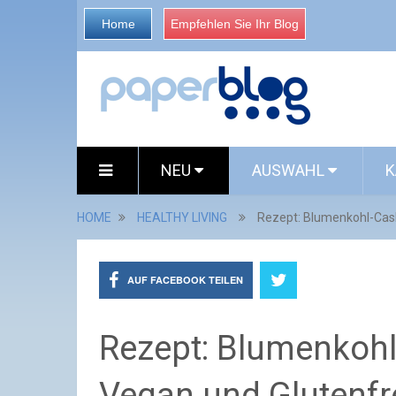
Home
Empfehlen Sie Ihr Blog
NEU
AUSWAHL
K
HOME
HEALTHY LIVING
Rezept: Blumenkohl-Cas
AUF FACEBOOK TEILEN
Rezept: Blumenkoh
Vegan und Glutenfr