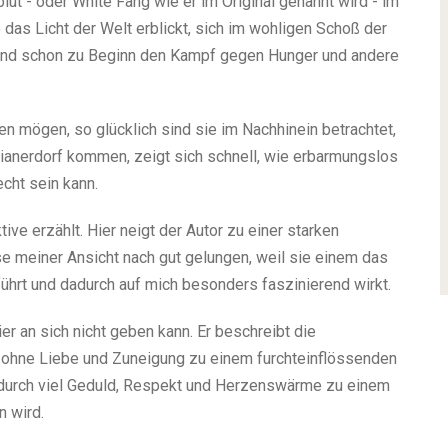
ut - oder White Fang wie er im Original genannt wird - im
e das Licht der Welt erblickt, sich im wohligen Schoß der
und schon zu Beginn den Kampf gegen Hunger und andere
n mögen, so glücklich sind sie im Nachhinein betrachtet,
ndianerdorf kommen, zeigt sich schnell, wie erbarmungslos
cht sein kann.
ve erzählt. Hier neigt der Autor zu einer starken
e meiner Ansicht nach gut gelungen, weil sie einem das
hrt und dadurch auf mich besonders faszinierend wirkt.
er an sich nicht geben kann. Er beschreibt die
h ohne Liebe und Zuneigung zu einem furchteinflössenden
h durch viel Geduld, Respekt und Herzenswärme zu einem
 wird.