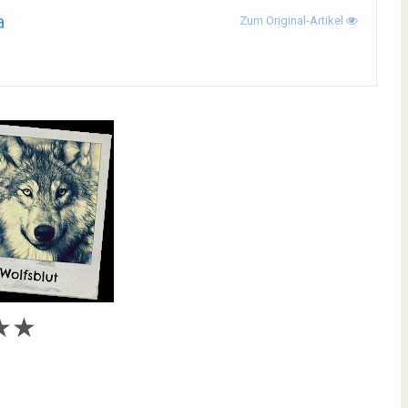
a
Zum Original-Artikel
★
★