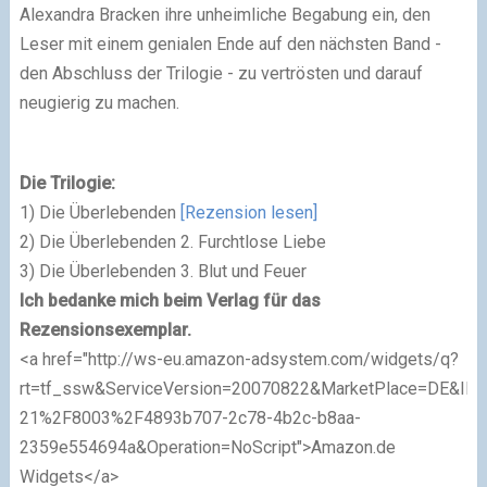
Alexandra Bracken ihre unheimliche Begabung ein, den
Leser mit einem genialen Ende auf den nächsten Band -
den Abschluss der Trilogie - zu vertrösten und darauf
neugierig zu machen.
Die Trilogie:
1) Die Überlebenden
[Rezension lesen]
2)
Die Überlebenden 2. Furchtlose Liebe
3) Die Überlebenden 3. Blut und Feuer
Ich bedanke mich beim Verlag für das
Rezensionsexemplar.
<a href="http://ws-eu.amazon-adsystem.com/widgets/q?
rt=tf_ssw&ServiceVersion=20070822&MarketPlace=DE&ID
21%2F8003%2F4893b707-2c78-4b2c-b8aa-
2359e554694a&Operation=NoScript">Amazon.de
Widgets</a>