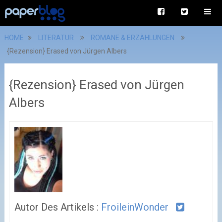
HOME
LITERATUR
ROMANE & ERZÄHLUNGEN
{Rezension} Erased von Jürgen Albers
{Rezension} Erased von Jürgen
Albers
Autor Des Artikels :
FroileinWonder