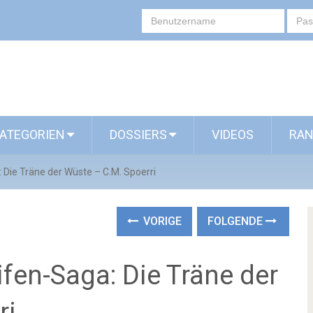
ATEGORIEN
DOSSIERS
VIDEOS
RAN
 Die Träne der Wüste – C.M. Spoerri
VORIGE
FOLGENDE
ifen-Saga: Die Träne der
ri