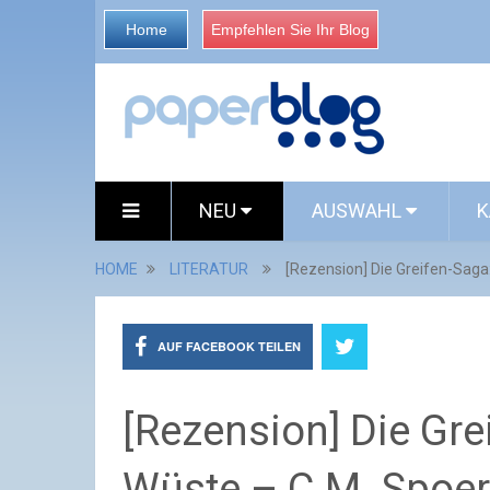
Home
Empfehlen Sie Ihr Blog
NEU
AUSWAHL
K
HOME
LITERATUR
[Rezension] Die Greifen-Saga:
AUF FACEBOOK TEILEN
[Rezension] Die Gre
Wüste – C.M. Spoer