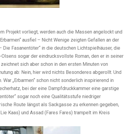
em Projekt vorliegt, werden auch die Massen angelockt und
 „Erbarmen“ ausfiel – Nicht Wenige zeigten Gefallen an der
 Die Fasanentöter“ in die deutschen Lichtspielhäuser, die
r-Olsens sogar der eindrucksvollste Roman, den er in seiner
st zeichnet sich aber schon in den ersten Minuten von
utung ab: Nein, hier wird nichts Besonderes abgerollt. Und
. War „Erbarmen“ schon nicht sonderlich inspirierend in
recherhatz, bei der eine Dampfdruckkammer eine garstige
entöter“ sogar noch eine Qualitätsstufe niedriger
terische Route längst als Sackgasse zu erkennen gegeben,
 Lie Kaas) und Assad (Fares Fares) trampelt im Kreis