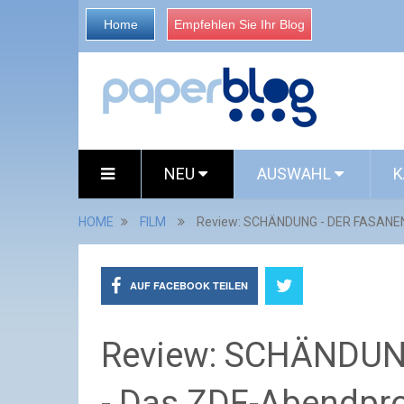
Home
Empfehlen Sie Ihr Blog
NEU
AUSWAHL
K
HOME
FILM
Review: SCHÄNDUNG - DER FASANEN
AUF FACEBOOK TEILEN
Review: SCHÄNDUN
- Das ZDF-Abendpr