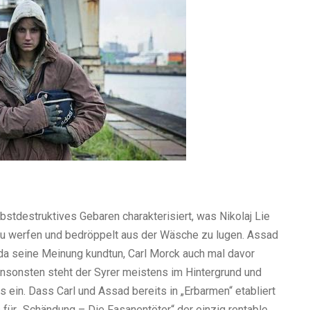
bstdestruktives Gebaren charakterisiert, was Nikolaj Lie
n zu werfen und bedröppelt aus der Wäsche zu lugen. Assad
 da seine Meinung kundtun, Carl Morck auch mal davor
nsonsten steht der Syrer meistens im Hintergrund und
ein. Dass Carl und Assad bereits in „Erbarmen“ etabliert
 für „Schändung – Die Fasanentöter“ der einzig rentable