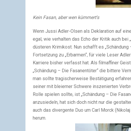
Kein Fasan, aber wen kümmert's
Wenn Jussi Adler-Olsen als Deklaration auf ein
egal, wie verhalten das Echo der Kritik auch bei
düsteren Krimikost. Nun schafft es „Schändung –
Fortsetzung zu „Erbarmen“, für viele Leser Adle
Karriere bisher verfasst hat. Als filmaffiner Gei
„Schändung – Die Fasanentöter“ die bittere Verm
man sollte tragischerweise Bestätigung erfahren
seiner mit bleierner Schwere inszenierten Verb
Rolle spielen sollte, ist „Schändung – Die Fasan
anzusiedeln, hat sich doch nicht nur die gestal
auch das divergente Duo um Carl Morck (Nikolaj
herum.