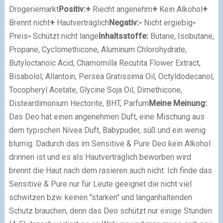
Drogeriemarkt
Positiv:
+
Riecht angenehm
+
Kein Alkohol
+
Brennt nicht
+
Hautverträglich
Negativ:
-
Nicht ergiebig
-
Preis
-
Schützt nicht lange
Inhaltsstoffe:
Butane, Isobutane,
Propane, Cyclomethicone, Aluminum Chlorohydrate,
Butyloctanoic Acid, Chamomilla Recutita Flower Extract,
Bisabolol, Allantoin, Persea Gratissima Oil, Octyldodecanol,
Tocopheryl Acetate, Glycine Soja Oil, Dimethicone,
Disteardimonium Hectorite, BHT, Parfum
Meine Meinung:
Das Deo hat einen angenehmen Duft, eine Mischung aus
dem typischen Nivea Duft, Babypuder, süß und ein wenig
blumig. Dadurch das im Sensitive & Pure Deo kein Alkohol
drinnen ist und es als Hautverträglich beworben wird
brennt die Haut nach dem rasieren auch nicht. Ich finde das
Sensitive & Pure nur für Leute geeignet die nicht viel
schwitzen bzw. keinen "starken" und langanhaltenden
Schutz brauchen, denn das Deo schützt nur einige Stunden