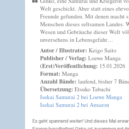
Ginko, eine Samurai und Kriegerin v
Welt geschickt. Aber statt eines ehrv
Freunde gefunden. Mit denen macht si
Menschen dieses seltsamen Landes. Wie
Wesen und Gebräuche dieser Welt völl
unversehens in Lebensgefahr…
Autor / Illustrator:
Keigo Saito
Publisher / Verlag:
Loewe Manga
(Erst)Veröffentlichung:
15.01.2026
Format:
Manga
Anzahl Bände:
laufend, bisher 7 Bän
Übersetzung:
Etsuko Tabuchi
Isekai Samurai 2 bei Loewe Manga
Isekai Samurai 2 bei Amazon
Es geht spannend weiter! Und dieses Mal erwar
Szenen bereithalten! Ginko ist zusammen mit ih