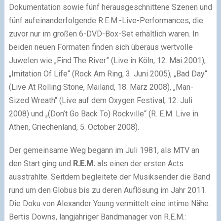
Dokumentation sowie fünf herausgeschnittene Szenen und
fünf aufeinanderfolgende R.E.M.-Live-Performances, die
zuvor nur im großen 6-DVD-Box-Set erhältlich waren. In
beiden neuen Formaten finden sich überaus wertvolle
Juwelen wie „Find The River” (Live in Köln, 12. Mai 2001),
„Imitation Of Life“ (Rock Am Ring, 3. Juni 2005), „Bad Day“
(Live At Rolling Stone, Mailand, 18. März 2008), „Man-
Sized Wreath“ (Live auf dem Oxygen Festival, 12. Juli
2008) und „(Don’t Go Back To) Rockville“ (R. E.M. Live in
Athen, Griechenland, 5. October 2008).
Der gemeinsame Weg begann im Juli 1981, als MTV an
den Start ging und
R.E.M.
als einen der ersten Acts
ausstrahlte. Seitdem begleitete der Musiksender die Band
rund um den Globus bis zu deren Auflösung im Jahr 2011.
Die Doku von Alexander Young vermittelt eine intime Nähe.
Bertis Downs, langjähriger Bandmanager von R.E.M.: