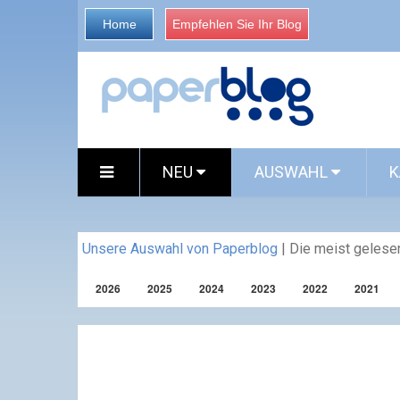
Home
Empfehlen Sie Ihr Blog
NEU
AUSWAHL
K
Unsere Auswahl von Paperblog
|
Die meist gelesen
2026
2025
2024
2023
2022
2021