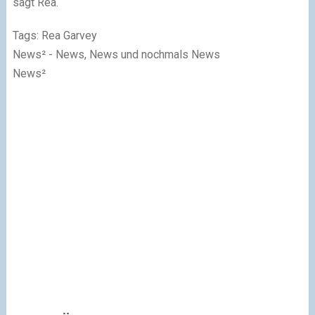
sagt Rea.
Tags: Rea Garvey
News² - News, News und nochmals News
News²