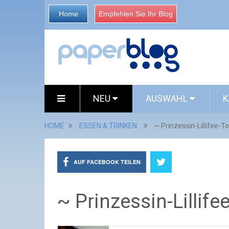
Home
Empfehlen Sie Ihr Blog
NEU
AUSWAHL
K
HOME
ESSEN & TRINKEN
~ Prinzessin-Lillifee-T
AUF FACEBOOK TEILEN
~ Prinzessin-Lillife