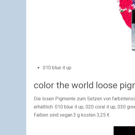
010 blue it up
color the world loose pi
Die losen Pigmente zum Setzen von farbintensiv
erhältlich: 010 blue it up, 020 coral it up, 030 gree
Farben sind vegan.3 g kosten 3,25 €