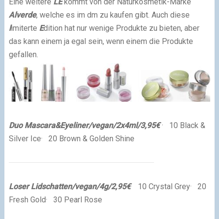
Eine weitere
LE
kommt von der Naturkosmetik-Marke
Alverde
, welche es im dm zu kaufen gibt. Auch diese
l
imiterte
E
dition hat nur wenige Produkte zu bieten, aber
das kann einem ja egal sein, wenn einem die Produkte
gefallen.
Duo Mascara&Eyeliner/vegan/2x4ml/3,95€
·
10 Black &
Silver Ice
·
20 Brown & Golden Shine
Loser Lidschatten/vegan/4g/2,95€
·
10 Crystal Grey
·
20
Fresh Gold
·
30 Pearl Rose