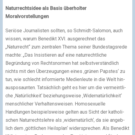
Naturrechtsidee als Basis über­hol­ter
Moralvorstellungen
Seriöse Journalisten soll­ten, so Schmidt-Salomon, auch
wis­sen, warum Benedikt XVI. aus­ge­rech­net das
„Naturrecht“ zum zen­tra­len Thema sei­ner Bundestagsrede
machte: „Das Insistieren auf eine natur­recht­li­che
Begründung von Rechtsnormen hat selbst­ver­ständ­lich
nichts mit den Über­zeu­gun­gen eines ‚grü­nen Papstes‘ zu
tun, wie schlecht infor­mierte Medienleute in die Welt hin­
aus­po­saun­ten. Tatsächlich geht es hier um die ver­meint­li­
che ‚Natürlichkeit‘ bezie­hungs­weise ‚Widernatürlichkeit‘
mensch­li­cher Verhaltensweisen. Homosexuelle
Handlungen bei­spiels­weise gel­ten aus Sicht der katho­li­
schen Naturrechtslehre als ‚wider­na­tür­lich‘, da sie angeb­
lich dem ‚gött­li­chen Heilsplan‘ wider­spre­chen. Als Benedikt