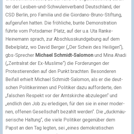
ter der Lesben-und-Schwulenverband Deutschland, der
CSD Berlin, pro Familia und die Giordano-Bruno-Stiftung,
auf­ge­ru­fen hat­ten. Die fröh­li­che, bunte Demonstration
führte vom Potsdamer Platz, auf der u.a. Uta Ranke-
Heinemann sprach, zur Abschlusskundgebung auf dem
Bebelplatz, wo David Berger („Der Schein des Heiligen“),
gbs-Sprecher
Michael Schmidt-Salomon
und Mina Ahadi
(„Zentralrat der Ex-Muslime“) die Forderungen der
Protestierenden auf den Punkt brach­ten. Besonderen
Beifall erhielt Michael Schmidt-Salomon, als er die deut­
schen Politikerinnen und Politiker dazu auf­for­derte, den
„fal­schen Respekt vor der Amtskirche abzu­le­gen“ und
„end­lich den Job zu erle­di­gen, für den sie in einer moder­
nen, offe­nen Gesellschaft bezahlt wer­den“. Die „duck­mäu­
se­ri­sche Haltung“, die viele Politiker gegen­über dem
Papst an den Tag leg­ten, sei „eines demo­kra­ti­schen