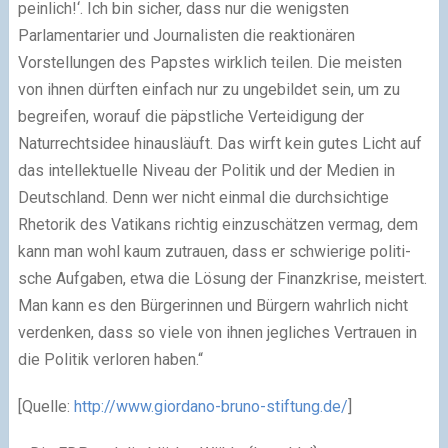
pein­lich!‘. Ich bin sicher, dass nur die wenigs­ten
Parlamentarier und Journalisten die reak­tio­nä­ren
Vorstellungen des Papstes wirk­lich tei­len. Die meis­ten
von ihnen dürf­ten ein­fach nur zu unge­bil­det sein, um zu
begrei­fen, wor­auf die päpst­li­che Verteidigung der
Naturrechtsidee hin­aus­läuft. Das wirft kein gutes Licht auf
das intel­lek­tu­elle Niveau der Politik und der Medien in
Deutschland. Denn wer nicht ein­mal die durch­sich­tige
Rhetorik des Vatikans rich­tig ein­zu­schät­zen ver­mag, dem
kann man wohl kaum zutrauen, dass er schwie­rige poli­ti­
sche Aufgaben, etwa die Lösung der Finanzkrise, meis­tert.
Man kann es den Bürgerinnen und Bürgern wahr­lich nicht
ver­den­ken, dass so viele von ihnen jeg­li­ches Vertrauen in
die Politik ver­lo­ren haben.“
[Quelle:
http://www.giordano-bruno-stiftung.de/
]