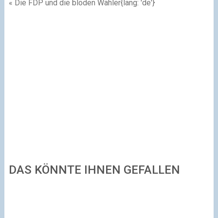
« Die FDP und die blöden Wähler{lang: 'de'}
DAS KÖNNTE IHNEN GEFALLEN