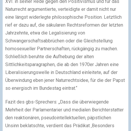
XVI. in sei­ner Rede gegen den Positivismus und für das
Naturrecht argu­men­tierte, ver­tei­digte er damit nicht nur
eine längst wider­legte phi­lo­so­phi­sche Position. Letztlich
rief er dazu auf, die säku­la­ren Rechtsreformen der letz­ten
Jahrzehnte, etwa die Legalisierung von
Schwangerschaftsabbrüchen oder die Gleichstellung
homo­se­xu­el­ler Partnerschaften, rück­gän­gig zu machen.
Schließlich beruhte die Aufhebung der alten
Sittlichkeitsparagraphen, die ab den 1970er Jahren eine
Liberalisierungswelle in Deutschland ein­lei­tete, auf der
Über­win­dung eben jener Naturrechtsidee, für die der Papst
so ener­gisch im Bundestag ein­trat.“
Fazit des gbs-Sprechers: „Dass die über­wie­gende
Mehrheit der Parlamentarier und media­len Berichterstatter
den reak­tio­nä­ren, pseu­do­in­tel­lek­tu­el­len, päpst­li­chen
Unsinn beklatschte, ver­dient das Prädikat ‚Besonders