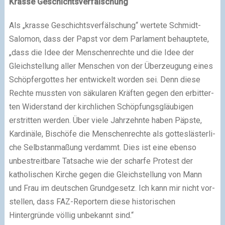
Krasse Geschichtsverfälschung
Als „krasse Geschichtsverfälschung“ wer­tete Schmidt-
Salomon, dass der Papst vor dem Parlament behaup­tete,
„dass die Idee der Menschenrechte und die Idee der
Gleichstellung aller Menschen von der Über­zeu­gung eines
Schöpfergottes her ent­wi­ckelt wor­den sei. Denn diese
Rechte muss­ten von säku­la­ren Kräften gegen den erbit­ter­
ten Widerstand der kirch­li­chen Schöpfungsgläubigen
erstrit­ten wer­den. Über viele Jahrzehnte haben Päpste,
Kardinäle, Bischöfe die Menschenrechte als got­tes­läs­ter­li­
che Selbstanmaßung ver­dammt. Dies ist eine ebenso
unbe­streit­bare Tatsache wie der scharfe Protest der
katho­li­schen Kirche gegen die Gleichstellung von Mann
und Frau im deut­schen Grundgesetz. Ich kann mir nicht vor­
stel­len, dass FAZ-Reportern diese his­to­ri­schen
Hintergründe völ­lig unbe­kannt sind.“