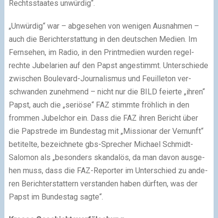
Rechtsstaates unwür­dig“.
„Unwürdig“ war – abge­se­hen von weni­gen Ausnahmen –
auch die Berichterstattung in den deut­schen Medien. Im
Fernsehen, im Radio, in den Printmedien wur­den regel­
rechte Jubelarien auf den Papst ange­stimmt. Unterschiede
zwi­schen Boulevard-Journalismus und Feuilleton ver­
schwan­den zuneh­mend – nicht nur die BILD fei­erte „ihren“
Papst, auch die „seriöse“ FAZ stimmte fröh­lich in den
from­men Jubelchor ein. Dass die FAZ ihren Bericht über
die Papstrede im Bundestag mit „Missionar der Vernunft“
beti­telte, bezeich­nete gbs-Sprecher Michael Schmidt-
Salomon als „beson­ders skan­da­lös, da man davon aus­ge­
hen muss, dass die FAZ-Reporter im Unterschied zu ande­
ren Berichterstattern ver­stan­den haben dürf­ten, was der
Papst im Bundestag sagte“.