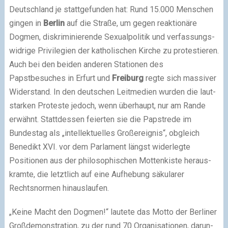
Deutschland je statt­ge­fun­den hat: Rund 15.000 Menschen
gin­gen in
Berlin
auf die Straße, um gegen reak­tio­näre
Dogmen, dis­kri­mi­nie­rende Sexualpolitik und ver­fas­sungs­
wid­rige Privilegien der katho­li­schen Kirche zu pro­tes­tie­ren.
Auch bei den bei­den ande­ren Stationen des
Papstbesuches in Erfurt und
Freiburg
regte sich mas­si­ver
Widerstand. In den deut­schen Leitmedien wur­den die laut­
star­ken Proteste jedoch, wenn über­haupt, nur am Rande
erwähnt. Stattdessen fei­er­ten sie die Papstrede im
Bundestag als „intel­lek­tu­el­les Großereignis“, obgleich
Benedikt XVI. vor dem Parlament längst wider­legte
Positionen aus der phi­lo­so­phi­schen Mottenkiste her­aus­
kramte, die letzt­lich auf eine Aufhebung säku­la­rer
Rechtsnormen hin­aus­lau­fen.
„Keine Macht den Dogmen!“ lau­tete das Motto der Berliner
Großdemonstration, zu der rund 70 Organisationen, dar­un­