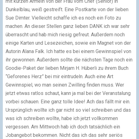
mit kurzen Ärmeln von der Frau vom Chef (Senior) in
Dunkelblau, weiß gestreift. Eine Postkarte von der lieben
Sue Dimter. Vielleicht schaffe ich es noch ein Foto zu
machen. An dieser Stellen ganz lieben DANK ich war sehr
überrascht und hab mich riesig gefreut. Außerdem noch
einige Karten und Lesezeichen, sowie ein Magnet von der
Autorin Alana Falk. Ich hatte es bei einem Gewinnspiel von
ihr gewonnen. Außerdem sollte die nächsten Tage noch ein
Goodie-Paket der lieben Mirjam H. Hüberli zu ihrem Buch
“Geforenes Herz” bei mir eintrudeln. Auch eine Art
Gewinnspiel, wo man seinen Zwilling finden muss. Wer
jetzt etwas ratlos schaut, kann ja mal bei der Veranstalung
vorbei schauen. Eine ganz tolle Idee! Ach das fällt mir ein.
Ursprünglich wollte ich gar nicht so viel schreiben und das
was ich schreiben wollte, habe ich jetzt vollkommen
vergessen. Am Mittwoch hab ich doch tatsächlich ein
Jobangebot bekommen. Nicht das ich das sehr seriös