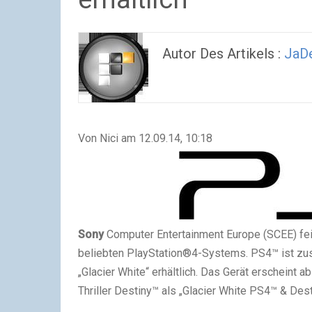
Autor Des Artikels :
JaDe
Von Nici am 12.09.14, 10:18
Sony
Computer Entertainment Europe (SCEE) fei
beliebten PlayStation®4-Systems. PS4™ ist zus
„Glacier White“ erhältlich. Das Gerät erscheint
Thriller Destiny™ als „Glacier White PS4™ & De