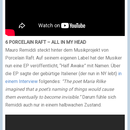
6 PORCELAIN RAFT – ALL IN MY HEAD
Mauro Remiddi steckt hinter dem Musikprojekt von
Porcelain Raft. Auf seinem eigenen Label hat der Musiker
nun eine EP veröffentlicht, “Half Awake” mit Namen. Über
die EP sagte der gebürtige Italiener (der nun in NY lebt)
in
einem Interview
folgendes:
“The poet Maria Rilke
imagined that a poet’s naming of things would cause
them eventually to become invisible.”
Darum fühle sich
Remiddi auch nur in einem halbwachen Zustand.