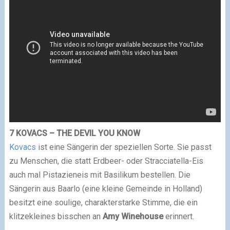
7 KOVACS – THE DEVIL YOU KNOW
Kovacs
ist eine Sängerin der speziellen Sorte. Sie passt
zu Menschen, die statt Erdbeer- oder Stracciatella-Eis
auch mal Pistazieneis mit Basilikum bestellen. Die
Sängerin aus Baarlo (eine kleine Gemeinde in Holland)
besitzt eine soulige, charakterstarke Stimme, die ein
klitzekleines bisschen an
Amy Winehouse
erinnert.