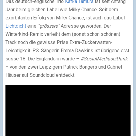
Das deutsch-englische Trio
Kafka Tamura
ist seit Anfang
Jahr beim gleichen Label wie Milky Chance. Seit dem
exorbitanten Erfolg von Milky Chance, ist auch das Label
Lichtdicht
eine
“grössere”
Adresse geworden. Der
Winterkind-Remix verleiht dem (sonst schon schönen)
Track noch die gewisse Prise Extra-Zuckerwatten-
Leichtigkeit. PS. Sängerin Emma Dawkins ist übrigens erst
süsse 18. Die Engländerin wurde –
#SocialMediaseiDank
– von den zwei Leipzigern Patrick Bongers und Gabriel
Häuser auf Soundcloud entdeckt.