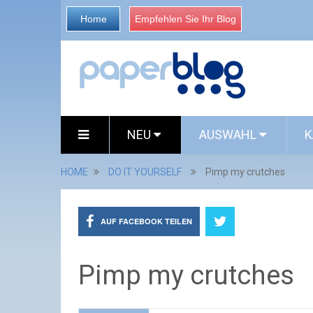
Home
Empfehlen Sie Ihr Blog
NEU
AUSWAHL
K
HOME
DO IT YOURSELF
Pimp my crutches
AUF FACEBOOK TEILEN
Pimp my crutches