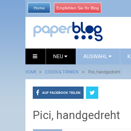
Home
Empfehlen Sie Ihr Blog
NEU
AUSWAHL
K
HOME
ESSEN & TRINKEN
Pici, handgedreht
AUF FACEBOOK TEILEN
Pici, handgedreht