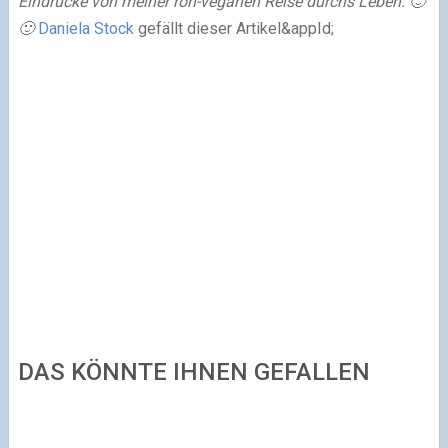
Eindrücke von meiner roh-veganen Reise durchs Leben. 🙂
🙂
Daniela Stock
gefällt dieser Artikel
&appId;
DAS KÖNNTE IHNEN GEFALLEN