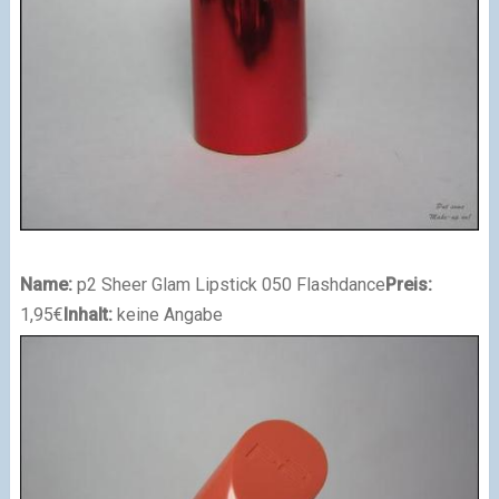
Name:
p2 Sheer Glam Lipstick 050 Flashdance
Preis:
1,95€
Inhalt:
keine Angabe