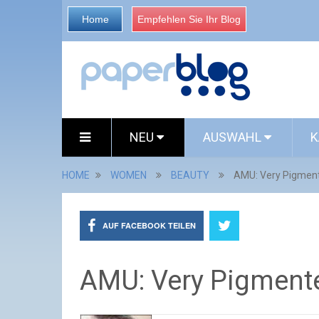
Home
Empfehlen Sie Ihr Blog
NEU
AUSWAHL
K
HOME
WOMEN
BEAUTY
AMU: Very Pigmen
AUF FACEBOOK TEILEN
AMU: Very Pigment