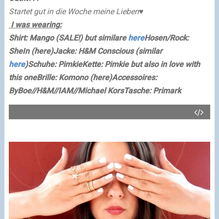
Startet gut in die Woche meine Lieben♥
I was wearing:
Shirt: Mango (SALE!) but similare
here
Hosen/Rock:
SheIn (here)
Jacke: H&M Conscious (similar
here
)
Schuhe: Pimkie
Kette: Pimkie but also in love with
this one
Brille: Komono (here)
Accessoires:
ByBoe//H&M//IAM//Michael Kors
Tasche: Primark