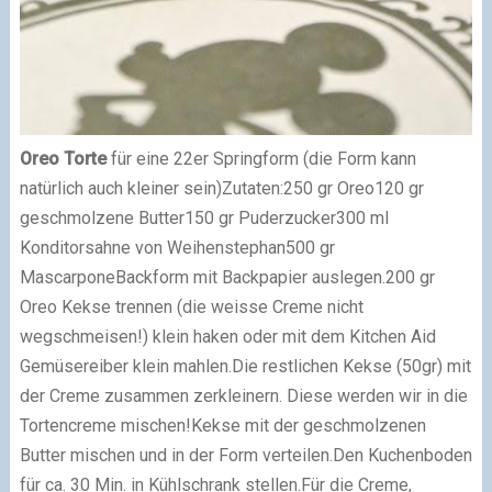
Oreo Torte
für eine 22er Springform (die Form kann
natürlich auch kleiner sein)
Zutaten:
250 gr Oreo
120 gr
geschmolzene Butter
150 gr Puderzucker
300 ml
Konditorsahne von Weihenstephan
500 gr
Mascarpone
Backform mit Backpapier auslegen.
200 gr
Oreo Kekse trennen (die weisse Creme nicht
wegschmeisen!) klein haken oder mit dem Kitchen Aid
Gemüsereiber klein mahlen.
Die restlichen Kekse (50gr) mit
der Creme zusammen zerkleinern. Diese werden wir in die
Tortencreme mischen!
Kekse mit der geschmolzenen
Butter mischen und in der Form verteilen.
Den Kuchenboden
für ca. 30 Min. in Kühlschrank stellen.
Für die Creme,