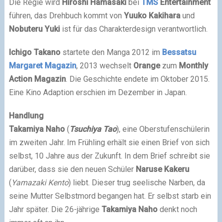
Die Regie wird
Hiroshi Hamasaki
bei
TMS
Entertainment
führen, das Drehbuch kommt von
Yuuko Kakihara
und
Nobuteru Yuki
ist für das Charakterdesign verantwortlich.
Ichigo Takano
startete den Manga 2012 im
Bessatsu
Margaret Magazin
, 2013 wechselt
Orange
zum
Monthly
Action Magazin
. Die Geschichte endete im Oktober 2015.
Eine Kino Adaption erschien im Dezember in Japan.
Handlung
Takamiya Naho
(
Tsuchiya Tao
), eine Oberstufenschülerin
im zweiten Jahr. Im Frühling erhält sie einen Brief von sich
selbst, 10 Jahre aus der Zukunft. In dem Brief schreibt sie
darüber, dass sie den neuen Schüler
Naruse Kakeru
(
Yamazaki Kento
) liebt. Dieser trug seelische Narben, da
seine Mutter Selbstmord begangen hat. Er selbst starb ein
Jahr später. Die 26-jährige
Takamiya Naho
denkt noch