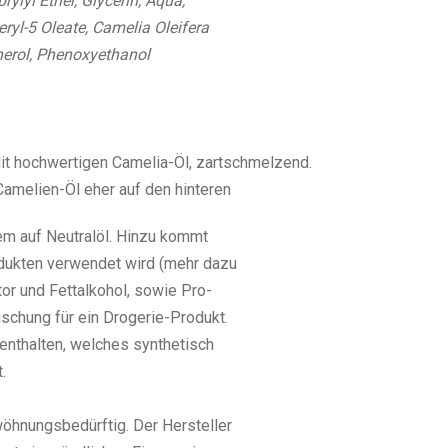
prylyl Ether, Glycerin, Aqua,
ryl-5 Oleate, Camelia Oleifera
herol, Phenoxyethanol
Mit hochwertigen Camelia-Öl, zartschmelzend.
Camelien-Öl eher auf den hinteren
lem auf Neutralöl. Hinzu kommt
dukten verwendet wird (mehr dazu
or und Fettalkohol, sowie Pro-
schung für ein Drogerie-Produkt.
enthalten, welches synthetisch
.
öhnungsbedürftig. Der Hersteller