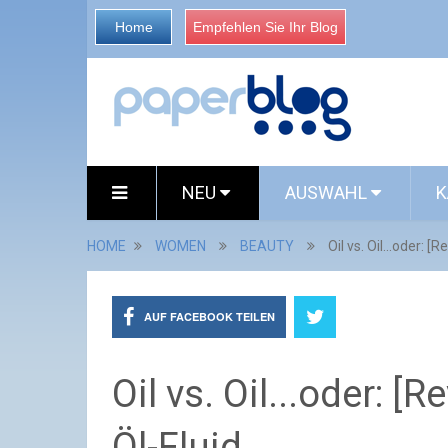
Home
Empfehlen Sie Ihr Blog
NEU
AUSWAHL
K
HOME
WOMEN
BEAUTY
Oil vs. Oil...oder: 
AUF FACEBOOK TEILEN
Oil vs. Oil...oder: 
Öl-Fluid