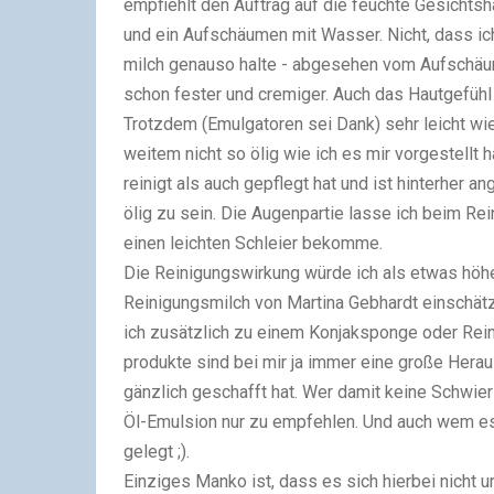
empfiehlt den Auftrag auf die feuchte Gesichtsh
und ein Aufschäumen mit Wasser. Nicht, dass ic
milch genauso halte - abgesehen vom Aufschäum
schon fester und cremiger. Auch das
Hautgefühl
Trotzdem (Emulgatoren
sei Dank) sehr leicht w
weitem nicht so ölig wie ich es mir
vorgestellt h
reinigt als auch gepflegt hat und ist hinterher 
ölig zu sein. Die Augenpartie
lasse ich beim Rei
einen leichten Schleier bekomme.
Die Reinigungswirkung würde ich als etwas höhe
Reinigungsmilch von Martina Gebhardt einschät
ich zusätzlich zu einem Konjaksponge oder Rein
produkte sind bei mir ja immer eine große Herau
gänzlich geschafft hat. Wer damit keine Schwier
Öl-Emulsion nur zu empfehlen. Und auch wem es 
gelegt ;).
Einziges Manko ist, dass es sich hierbei nicht 