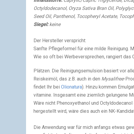
Inhaltsstoffe:
Caprylic/Capric Triglyceride, Dica
Octyldodecanol, Oryza Sativa Bran Oil, Polyglyce
Seed Oil, Panthenol, Tocopheryl Acetate, Tocop
Siegel:
keine
Der Hersteller verspricht:
Sanfte Pflegeformel für eine milde Reinigung. 
Wie so oft bei Werbeversprechen, rangiert das 
Plätzen. Die Reinigungsemulsion basiert vor al
Reiskeimöl, das z.B. auch in den
Mysalifree
-Pro
findet Ihr bei
Olionatura
). Hinzu kommen Emulgat
vitamine. Insgesamt eine ziemlich gelungene Mi
Wäre nicht Phenoxyethanol und Octyldodecanol 
hergestellt wird, wäre dies auch ein NK-Kandidat
Die Anwendung war für mich anfangs etwas gew