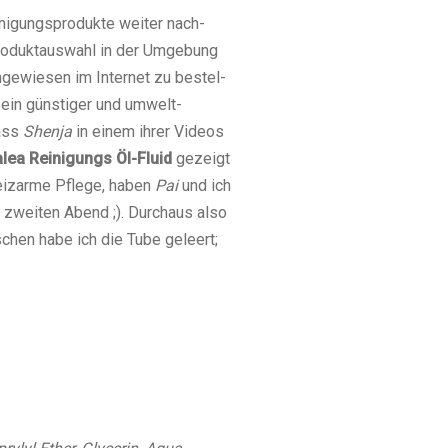
inigungsprodukte weiter nach-
Produktauswahl in der Umgebung
angewiesen im Internet zu bestel-
 ein günstiger und umwelt-
dass
Shenja
in einem ihrer Videos
lea Reinigungs Öl-Fluid
gezeigt
reizarme Pflege, haben
Pai
und ich
n zweiten Abend ;). Durchaus also
schen habe ich die Tube geleert;