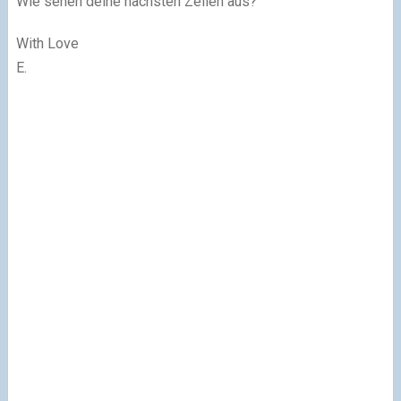
Wie sehen deine nächsten Zeilen aus?
With Love
E.