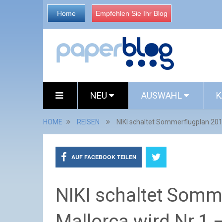
Home
Empfehlen Sie Ihr Blog
NEU
AUSWAHL
K
HOME
REISEN
NIKI schaltet Sommerflugplan 2018 
AUF FACEBOOK TEILEN
NIKI schaltet Somme
Mallorca wird Nr.1 –