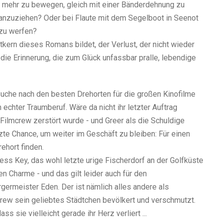
ch mehr zu bewegen, gleich mit einer Bänderdehnung zu
 anzuziehen? Oder bei Flaute mit dem Segelboot in Seenot
 zu werfen?
tkern dieses Romans bildet, der Verlust, der nicht wieder
 die Erinnerung, die zum Glück unfassbar pralle, lebendige
 Suche nach den besten Drehorten für die großen Kinofilme
 echter Traumberuf. Wäre da nicht ihr letzter Auftrag
ilmcrew zerstört wurde - und Greer als die Schuldige
zte Chance, um weiter im Geschäft zu bleiben: Für einen
ehort finden.
ss Key, das wohl letzte urige Fischerdorf an der Golfküste
en Charme - und das gilt leider auch für den
germeister Eden. Der ist nämlich alles andere als
crew sein geliebtes Städtchen bevölkert und verschmutzt.
s sie vielleicht gerade ihr Herz verliert ...