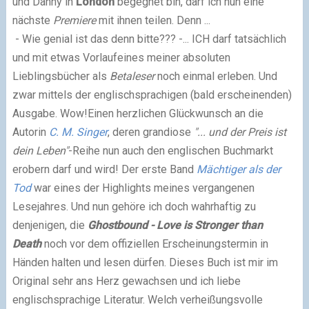
und Danny in
London
begegnet bin, darf ich nun eine
nächste
Premiere
mit ihnen teilen. Denn ...
- Wie genial ist das denn bitte??? -
... ICH darf tatsächlich
und
mit etwas Vorlauf
eines meiner absoluten
Lieblingsbücher als
Betaleser
noch einmal erleben. Und
zwar
mittels der englischsprachigen (bald erscheinenden)
Ausgabe
. Wow!
Einen herzlichen Glückwunsch an die
Autorin
C. M. Singer
, deren grandiose
"... und der Preis ist
dein Leben"
-Reihe nun auch den englischen Buchmarkt
erobern darf und wird!
Der erste Band
Mächtiger als der
Tod
war eines der Highlights meines vergangenen
Lesejahres. Und nun gehöre ich doch wahrhaftig zu
denjenigen, die
Ghostbound - Love is Stronger than
Death
noch vor dem offiziellen Erscheinungstermin in
Händen halten und lesen dürfen.
Dieses Buch ist mir im
Original sehr ans Herz gewachsen und ich liebe
englischsprachige Literatur. Welch verheißungsvolle