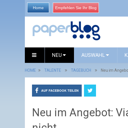
Home
Empfehlen Sie Ihr Blog
NEU
AUSWAHL
K
HOME
TALENTE
TAGEBUCH
Neu im Angebot:
AUF FACEBOOK TEILEN
Neu im Angebot: Via
nicht...