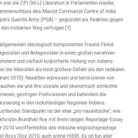
 wie die CPI (M-L) Liberation in Parlamenten wieder,
usammenschluss des Maoist Communist Centre of India
ple’s Guerilla Army (PGA) – gegründet als Reaktion gegen
 den militanten Weg verfolgen [1].
ie allgemeinen ideologisch komponierten Freund-Feind-
agonisten und Antagonisten in einen großen narrativen
minent und vielfach kolportierte Haltung von Indiens
er die Maoisten als noch größere Gefahr als den radikalen
am 2010). Naxaliten erpressen und terrorisieren von
auchen sie und ihre soziale und ökonomisch schlechte
nenen, gestrigen Politvisionen und behindern die
esserung in den rückständigen Regionen Indiens.
chtender Standpunkt ist der eher „pro-naxalitische“, wie
taktivistin Arundhati Roy mit ihrem langen Reportage-Essay
z 2010 veröffentlichte das indische englischsprachige
t Roys (Roy 2010; auch online HIER). Es ist bei aller