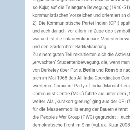
so Kujur, auf die Telangana Bewegung (1946-51
kommunistischen Vorzeichen und orientiert an de
2). Die Kommunistische Partei Indien (CPI) spal
und auch danach, vor allem im Zuge des symbolk
war und ist die linksrevolutionäre Maoistenbewe
und den Graden ihrer Radikalisierung.
Zu einem guten Teil rekrutierten sich die Aktivi
„erwachten“ Studentenbewegung, die, wenn man s
von Berkeley über Paris,
Berlin
und
Rom
bis nac
sich im Mai 1968 das All India Coordination Co
wiederum Comunist Party of India (Marxist-Len
Communist Centre (MCC) führte sie unter dem „
weiter. Als „Kurskorrigierung“ ging aus der CPI 
für die Massenmobilisierung der Bauern eintrat
die People’s War Group (PWG) gegründet – auch 
demokratische Front im Sinn (vgl. u.a. Kujur 2008,