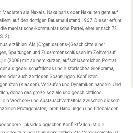
 Maoisten als Naxals, Naxalbaris oder Naxaliten geht auf
allem: auf den dortigen Bauernaufstand 1967. Dieser erfuhr
die maoistische-kommunistische Partei, eher er nach 72
. 2).
mus erzählen: Als (Organisations-)Geschichte einer
ngen, Spaltungen und Zusammenschlüssen im Zeitverlauf
ujur (2008) mit seinem kurzen, aufschlussreichen Porträt
Oder als gesellschaftliches und historisches Großdrama,
ten oder auch zeitlosen Spannungen, Konflikten,
agonisten (Klassen), Verläufen und Dynamiken handeln. Und
ödien, denen das große soziale und geschichtliche
i ein Wechsel- und Austauschverhältnis zwischen diesem
inzelnen Protagonisten, ihren Handlungen und Erlebnissen
esondere linksideologischen Konfliktfällen ist die
x oder zumindest unübersichtlich. Als Vorgeschichte ist,