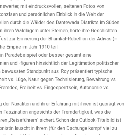
enswerter, mit eindrucksvollen, seltenen Fotos von
, konzisen und persönlichen Einblick in die Welt der
ellen durch die Wälder des Dantewada Distrikts im Süden
in ihren Waldlagern unter Sternen, hörte ihre Geschichten
st zur Erinnerung der Bhumkal-Rebellion der Adivas (=
che Empire im Jahr 1910 teil.
in Paradebeispiel oder besser gesamt eine
n und -figuren hinsichtlich der Legitimation politischer
h bewussten Standpunkt aus. Roy präsentiert typische
heit vs. Lüge, Natur gegen Technisierung, Bewahrung vs.
Fremdes, Freiheit vs. Eingesperrtsein, Autonomie vs.
der Naxaliten und ihrer Erfahrung mit ihnen ist geprägt von
 Faszination angesichts der Fremdartigkeit, was die
ren „Reiseführern“ sichert. Schon das
Outlook
-Titelbild ist
onistin lauscht in ihrem (für den Dschungelkampf viel zu