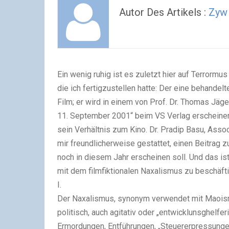
Autor Des Artikels :
Zyw
Ein wenig ruhig ist es zuletzt hier auf
Terrormus
die ich fertigzustellen hatte: Der eine behande
Film; er wird in einem von Prof. Dr. Thomas Jäg
11. September 2001“ beim VS Verlag erscheinen
sein Verhältnis zum Kino. Dr. Pradip Basu, Asso
mir freundlicherweise gestattet, einen Beitra
noch in diesem Jahr erscheinen soll. Und das ist 
mit dem filmfiktionalen Naxalismus zu beschäfti
I.
Der Naxalismus, synonym verwendet mit Maoismu
politisch, auch agitativ oder „entwicklunsghelfer
Ermordungen, Entführungen, „Steuererpressunge