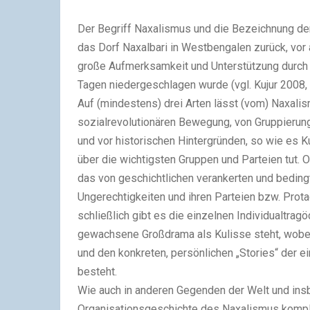
Der Begriff Naxalismus und die Bezeichnung der
das Dorf Naxalbari in Westbengalen zurück, vor 
große Aufmerksamkeit und Unterstützung durch 
Tagen niedergeschlagen wurde (vgl. Kujur 2008, S
Auf (mindestens) drei Arten lässt (vom) Naxalis
sozialrevolutionären Bewegung, von Gruppieru
und vor historischen Hintergründen, so wie es K
über die wichtigsten Gruppen und Parteien tut. 
das von geschichtlichen verankerten und beding
Ungerechtigkeiten und ihren Parteien bzw. Prot
schließlich gibt es die einzelnen Individualtrag
gewachsene Großdrama als Kulisse steht, wobe
und den konkreten, persönlichen „Stories“ der e
besteht.
Wie auch in anderen Gegenden der Welt und insb
Organisationsgeschichte des Naxalismus komple