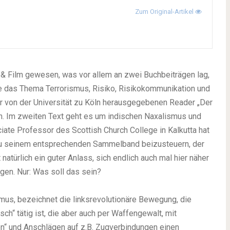
Zum Original-Artikel
 & Film
gewesen, was vor allem an zwei Buchbeiträgen lag,
lte das Thema Terrorismus, Risiko, Risikokommunikation und
er von der Universität zu Köln herausgegebenen Reader „Der
. Im zweiten Text geht es um indischen Naxalismus und
ciate Professor des Scottish Church College in Kalkutta hat
g zu seinem entsprechenden Sammelband beizusteuern, der
natürlich ein guter Anlass, sich endlich auch mal hier näher
gen. Nur: Was soll das sein?
s, bezeichnet die linksrevolutionäre Bewegung, die
isch“ tätig ist, die aber auch per Waffengewalt, mit
n“ und Anschlägen auf z.B. Zugverbindungen einen