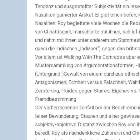
Tendenz und ausgestellter Subjektivität ein les
Naxaliten garnierter Artikel. Er gibt einen tiefen
Naxaliten: Roy begleitete viele Wochen die Reb
von Chhattisgarh, marschierte mit ihnen, schlief 
und nahm mit ihnen unter anderem am Stammesfe
quasi die indischen „Indianer“) gegen das britis
Vor allem ist
Walking With The Comrades
aber e
Mustersammlung von Argumentationsformen, -linie
(Untergrund-)Gewalt von einem durchaus ethisc
Antagonismen; Echtheit versus Falschheit, Wahr
Zerstörung, Fluides gegen Starres, Eigenes vs. 
Fremdbestimmung.
Der vorherrschende Tonfall bei der Beschreibung 
leiser Bewunderung, Staunen und einer gewissen
subjektiv-objektive Distanz zwischen Roy und ih
beredt: Roy als nachdenkliche Zuhörerin und Chr