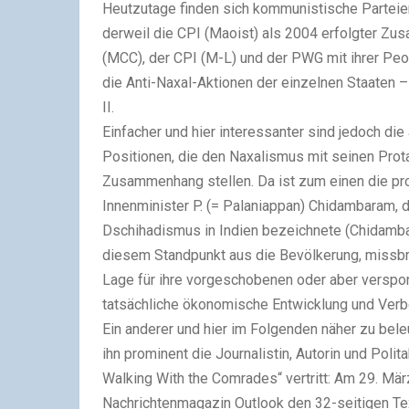
Heutzutage finden sich kommunistische Parteien
derweil die CPI (Maoist) als 2004 erfolgter Z
(MCC), der CPI (M-L) und der PWG mit ihrer Peo
die Anti-Naxal-Aktionen der einzelnen Staaten –
II.
Einfacher und hier interessanter sind jedoch d
Positionen, die den Naxalismus mit seinen Prot
Zusammenhang stellen. Da ist zum einen die pro
Innenminister P. (= Palaniappan) Chidambaram, d
Dschihadismus in Indien bezeichnete (Chidambar
diesem Standpunkt aus die Bevölkerung, missbr
Lage für ihre vorgeschobenen oder aber verspon
tatsächliche ökonomische Entwicklung und Verb
Ein anderer und hier im Folgenden näher zu beleu
ihn prominent die Journalistin, Autorin und Poli
Walking With the Comrades“ vertritt: Am 29. Mär
Nachrichtenmagazin
Outlook
den 32-seitigen Tex