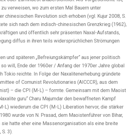
) zu verweisen, wo zum ersten Mal Bauern unter
r chinesischen Revolution sich erhoben (vgl. Kujur 2008, S.
tete sich nach dem indisch-chinesischen Grenzkrieg (1962),
räftigen und öffentlich sehr präsenten Naxal-Aufstands,
gung diffus in ihren teils widersprüchlichen Strömungen
sten und späteren „Befreiungskämpfer“ aus jener politisch
o will, Ende der 1960er / Anfang der 1970er Jahre global
h Tokio reichte. In Folge der Naxalitenerhebung gründete
mmittee of Comunist Revolutionaries (AICCCR), aus dem
inist) – die CPI (M-L) – formte. Gemeinsam mit dem Maoist
Naxalite guru“ Charu Majumdar den bewaffneten Kampf
(M-L) wiederum die CPI (M-L) Liberation hervor, die stärker
. 1980 wurde von N. Prasad, dem Maoistenführer von Bihar,
sie hatte eher eine Massenorganisation als eine breite
 S. 3).