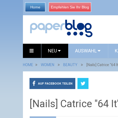
Home
Empfehlen Sie Ihr Blog
NEU
AUSWAHL
K
HOME
WOMEN
BEAUTY
[Nails] Catrice "64 
AUF FACEBOOK TEILEN
[Nails] Catrice "64 