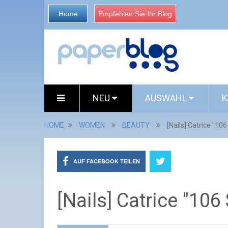
Home
Empfehlen Sie Ihr Blog
NEU
AUSWAHL
K
HOME
WOMEN
BEAUTY
[Nails] Catrice "10
AUF FACEBOOK TEILEN
[Nails] Catrice "10