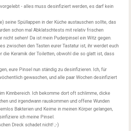
orgelebt - alles muss desinfiziert werden, es darf kein
e) seine Spüllappen in der Küche austauschen sollte, das
urden schon mal Abklatschtests mit relativ frischen
hr nicht sehen! Da ist mein Puderpinsel ein Witz gegen.
es zwischen den Tasten eurer Tastatur ist, ihr werdet euch
 die Keramik der Toiletten, obwohl die so glatt ist, dass
n, eure Pinsel nun ständig zu desinfizieren. Ich, für
e wöchentlich gewaschen, und alle paar Wochen desinfiziert
m im Kinnbereich. Ich bekomme dort oft schlimme, dicke
riechen und irgendwann rauskommen und offene Wunden
lemlos Bakterien und Keime in meinen Körper gelangen,
infiziere ich meine Pinsel.
schen Dreck schadet nicht! ;-)