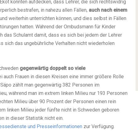
 Ekot konnten aufdecken, dass Lehrer, die sich rechtswidrig
perlich bestrafen, in nahezu allen Fällen,
auch nach einem
und weiterhin unterrichten können, und dies selbst in Fällen
störungen hatten. Während der Ombudsmann für Kinder
sich das Schulamt damit, dass es sich bei jedem der Lehrer
ss sich das ungebührliche Verhalten nicht wiederholen
 Schweden
gegenwärtig doppelt so viele
ei auch Frauen in diesen Kreisen eine immer größere Rolle
ei Säpo zählt man gegenwärtig 382 Personen im
eu, während man im extrem linken Milieu nur 193 Personen
rechten Milieu über 90 Prozent der Personen einen rein
 linken Milieu jeder fünfte nicht in Schweden geboren
in dieser Statistik nicht ein.
essedienste und Presseinformationen
zur Verfügung.