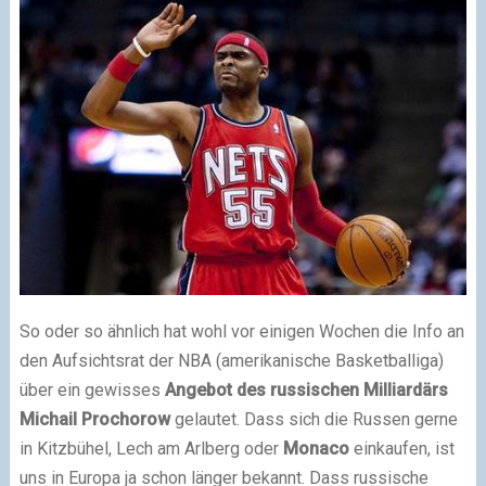
So oder so ähnlich hat wohl vor einigen Wochen die Info an
den Aufsichtsrat der NBA (amerikanische Basketballiga)
über ein gewisses
Angebot des russischen Milliardärs
Michail Prochorow
gelautet. Dass sich die Russen gerne
in Kitzbühel, Lech am Arlberg oder
Monaco
einkaufen, ist
uns in Europa ja schon länger bekannt. Dass russische